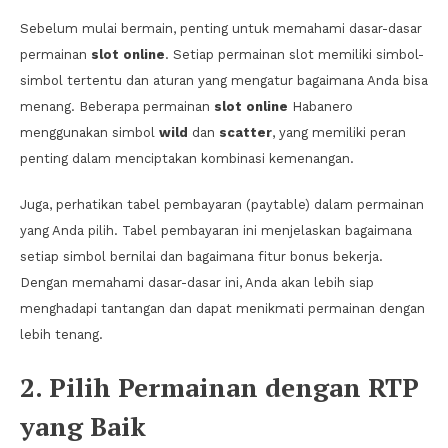
Sebelum mulai bermain, penting untuk memahami dasar-dasar
permainan
slot online
. Setiap permainan slot memiliki simbol-
simbol tertentu dan aturan yang mengatur bagaimana Anda bisa
menang. Beberapa permainan
slot online
Habanero
menggunakan simbol
wild
dan
scatter
, yang memiliki peran
penting dalam menciptakan kombinasi kemenangan.
Juga, perhatikan tabel pembayaran (paytable) dalam permainan
yang Anda pilih. Tabel pembayaran ini menjelaskan bagaimana
setiap simbol bernilai dan bagaimana fitur bonus bekerja.
Dengan memahami dasar-dasar ini, Anda akan lebih siap
menghadapi tantangan dan dapat menikmati permainan dengan
lebih tenang.
2. Pilih Permainan dengan RTP
yang Baik