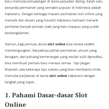
baru memulai petualangan di dunia perjudian daring. Salah satu
penyedia permainan yang semakin populer di Indonesia adalah
Habanero. Dengan berbagai macam permainan slot online yang
menarik dan desain yang inovatif, Habanero berhasil menarik
perhatian banyak pemain, baik yang baru maupun yang sudah
berpengalaman.
Namun, bagi pemula, dunia
slot online
bisa terasa sedikit
membingungkan. Banyaknya pilihan permainan, aturan yang
beragam, dan peluang kemenangan yang seolah sulit diprediksi,
bisa membuat pemain baru merasa cemas. Tapi jangan
khawatir, ada beberapa tips sukses yang bisa membantu Anda
memulai perjalanan di dunia
slot online
Habanero dengan
langkah yang tepat.
1. Pahami Dasar-dasar Slot
Online