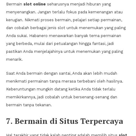
Bermain
slot online
seharusnya menjadi hiburan yang
menyenangkan. Jangan terlalu fokus pada kemenangan atau
kerugian. Nikmati proses bermain, pelajari setiap permainan,
dan cobalah berbagai jenis slot untuk menemukan yang paling
Anda sukai. Habanero menawarkan banyak tema permainan
yang berbeda, mulai dari petualangan hingga fantasi, jadi
pastikan Anda menjelajahinya untuk menemukan yang paling
menarik.
Saat Anda bermain dengan santai, Anda akan lebih mudah
menikmati permainan tanpa merasa terbebani oleh hasilnya.
Keberuntungan mungkin datang ketika Anda tidak terlalu
memikirkannya, jadi cobalah untuk bersenang-senang dan
bermain tanpa tekanan.
7. Bermain di Situs Terpercaya
Hal terakhir yang tidak kalah penting adalah memilih situs
slot