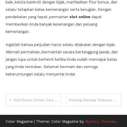
baik, kelola bankroll dengan bijak, manfaatkan fitur bonus, dan
selalu tetapkan batas kemenangan serta kerugian. Dengan
pendekatan yang tepat, permainan
slot online
dapat
memberikan Anda banyak kesenangan dan peluang
kemenangan.
Ingatlah bahwa perjudian harus selalu dilakukan dengan bijak.
Nikmati permainan, bermainlah secara bertanggung jawab, dan
jangan lupa untuk berhenti ketika Anda sudah mencapai batas
yang Anda tentukan. Selamat bermain dan semoga
keberuntungan selalu menyertai Anda!
Post
Slot Demo Online: Cara Berlatih Bermain Slot Habanero untuk Pemula
Peluang Menang Terbesar di Judi Slot Online Habanero: Apa yang Harus Anda Ketahui
navigation
Color Magazine
|
Theme: Color Magazine by
Mystery Themes
.