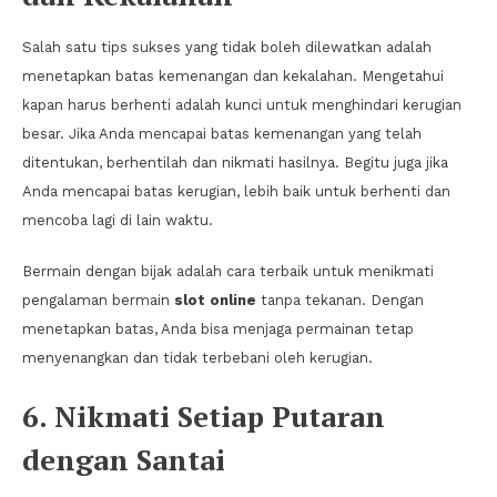
Salah satu tips sukses yang tidak boleh dilewatkan adalah
menetapkan batas kemenangan dan kekalahan. Mengetahui
kapan harus berhenti adalah kunci untuk menghindari kerugian
besar. Jika Anda mencapai batas kemenangan yang telah
ditentukan, berhentilah dan nikmati hasilnya. Begitu juga jika
Anda mencapai batas kerugian, lebih baik untuk berhenti dan
mencoba lagi di lain waktu.
Bermain dengan bijak adalah cara terbaik untuk menikmati
pengalaman bermain
slot online
tanpa tekanan. Dengan
menetapkan batas, Anda bisa menjaga permainan tetap
menyenangkan dan tidak terbebani oleh kerugian.
6. Nikmati Setiap Putaran
dengan Santai