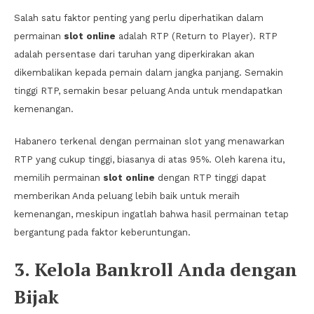
Salah satu faktor penting yang perlu diperhatikan dalam
permainan
slot online
adalah RTP (Return to Player). RTP
adalah persentase dari taruhan yang diperkirakan akan
dikembalikan kepada pemain dalam jangka panjang. Semakin
tinggi RTP, semakin besar peluang Anda untuk mendapatkan
kemenangan.
Habanero terkenal dengan permainan slot yang menawarkan
RTP yang cukup tinggi, biasanya di atas 95%. Oleh karena itu,
memilih permainan
slot online
dengan RTP tinggi dapat
memberikan Anda peluang lebih baik untuk meraih
kemenangan, meskipun ingatlah bahwa hasil permainan tetap
bergantung pada faktor keberuntungan.
3. Kelola Bankroll Anda dengan
Bijak