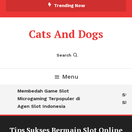
Skip
Trending Now
To
Content
Cats And Dogs
Search
Menu
Membedah Game Slot
Stra
Microgaming Terpopuler di
Slot
Agen Slot Indonesia
Tips Sukses Bermain Slot Online