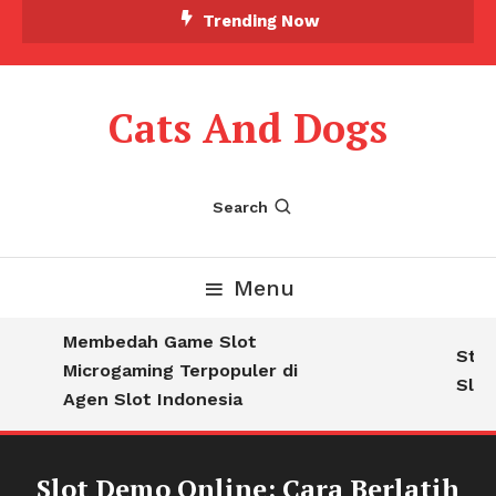
Skip
Trending Now
To
Content
Cats And Dogs
Search
Menu
Membedah Game Slot
Strat
Microgaming Terpopuler di
Slot 
Agen Slot Indonesia
Slot Demo Online: Cara Berlatih