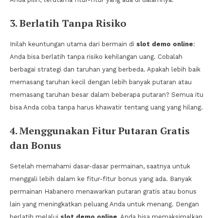
3.
Berlatih Tanpa Risiko
Inilah keuntungan utama dari bermain di
slot demo online
:
Anda bisa berlatih tanpa risiko kehilangan uang. Cobalah
berbagai strategi dan taruhan yang berbeda. Apakah lebih baik
memasang taruhan kecil dengan lebih banyak putaran atau
memasang taruhan besar dalam beberapa putaran? Semua itu
bisa Anda coba tanpa harus khawatir tentang uang yang hilang.
4.
Menggunakan Fitur Putaran Gratis
dan Bonus
Setelah memahami dasar-dasar permainan, saatnya untuk
menggali lebih dalam ke fitur-fitur bonus yang ada. Banyak
permainan Habanero menawarkan putaran gratis atau bonus
lain yang meningkatkan peluang Anda untuk menang. Dengan
berlatih melalui
slot demo online
, Anda bisa memaksimalkan