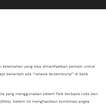
elah kelemahan yang bisa dimanfaatkan pemain untuk
pi benarkah ada “rahasia tersembunyi” di balik
ma yang menggunakan sistem fisik berbasis roda dan
r (RNG). Sistem ini menghasilkan kombinasi angka