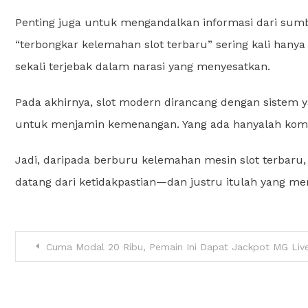
Penting juga untuk mengandalkan informasi dari sumb
“terbongkar kelemahan slot terbaru” sering kali han
sekali terjebak dalam narasi yang menyesatkan.
Pada akhirnya, slot modern dirancang dengan sistem y
untuk menjamin kemenangan. Yang ada hanyalah kombin
Jadi, daripada berburu kelemahan mesin slot terbaru,
datang dari ketidakpastian—dan justru itulah yang m
Post
Cuma Modal 20 Ribu, Pemain Ini Dapat Jackpot MG Live
navigation