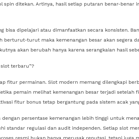
l spin ditekan. Artinya, hasil setiap putaran benar-benar
yang bisa dipelajari atau dimanfaatkan secara konsisten
lah berturut-turut maka kemenangan besar akan segera 
ikutnya akan berubah hanya karena serangkaian hasil se
slot terbaru”?
 fitur permainan. Slot modern memang dilengkapi berbag
 Ketika pemain melihat kemenangan besar terjadi setelah f
tivasi fitur bonus tetap bergantung pada sistem acak ya
is dengan persentase kemenangan lebih tinggi untuk menar
 standar regulasi dan audit independen. Setiap slot memil
roses resmi bukan hanya merusak reputasi, tetapi juga m