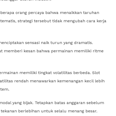
Beberapa orang percaya bahwa menaikkan taruhan
matis, strategi tersebut tidak mengubah cara kerja
enciptakan sensasi naik turun yang dramatis.
pat memberi kesan bahwa permainan memiliki ritme
rmainan memiliki tingkat volatilitas berbeda. Slot
olatilitas rendah menawarkan kemenangan kecil lebih
stem.
odal yang bijak. Tetapkan batas anggaran sebelum
a tekanan berlebihan untuk selalu menang besar.