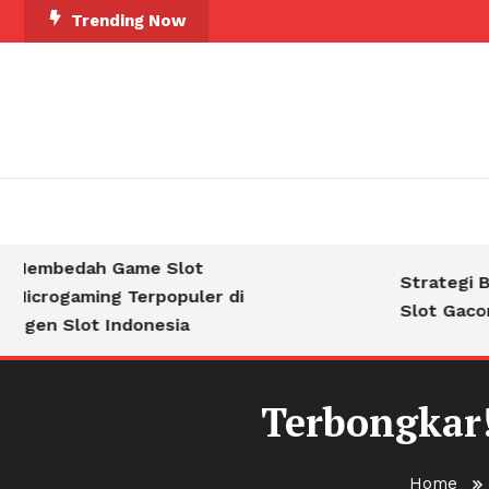
Skip
Trending Now
To
Content
Membedah Game Slot
Strategi Ber
Microgaming Terpopuler di
Slot Gacor: 
Agen Slot Indonesia
Terbongkar!
Home