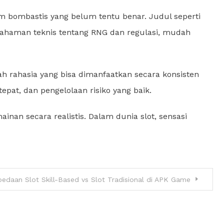
m bombastis yang belum tentu benar. Judul seperti
emahaman teknis tentang RNG dan regulasi, mudah
ah rahasia yang bisa dimanfaatkan secara konsisten
at, dan pengelolaan risiko yang baik.
nan secara realistis. Dalam dunia slot, sensasi
bedaan Slot Skill-Based vs Slot Tradisional di APK Game