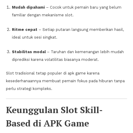
Mudah dipahami
– Cocok untuk pemain baru yang belum
familiar dengan mekanisme slot.
Ritme cepat
– Setiap putaran langsung memberikan hasil,
ideal untuk sesi singkat.
Stabilitas modal
– Taruhan dan kemenangan lebih mudah
diprediksi karena volatilitas biasanya moderat.
Slot tradisional tetap populer di apk game karena
kesederhanaannya membuat pemain fokus pada hiburan tanpa
perlu strategi kompleks.
Keunggulan Slot Skill-
Based di APK Game