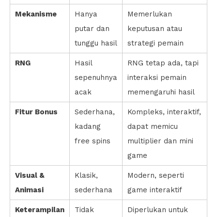
Mekanisme
Hanya
Memerlukan
putar dan
keputusan atau
tunggu hasil
strategi pemain
RNG
Hasil
RNG tetap ada, tapi
sepenuhnya
interaksi pemain
acak
memengaruhi hasil
Fitur Bonus
Sederhana,
Kompleks, interaktif,
kadang
dapat memicu
free spins
multiplier dan mini
game
Visual &
Klasik,
Modern, seperti
Animasi
sederhana
game interaktif
Keterampilan
Tidak
Diperlukan untuk