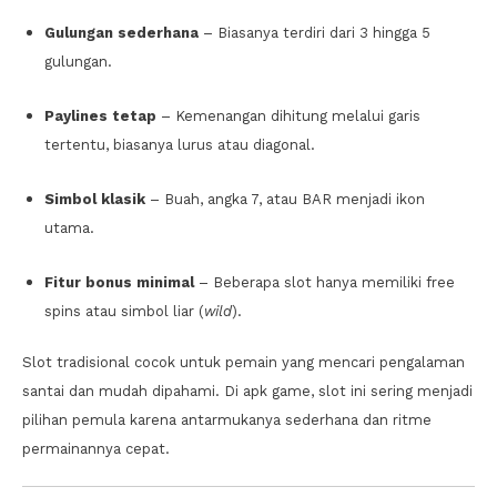
Gulungan sederhana
– Biasanya terdiri dari 3 hingga 5
gulungan.
Paylines tetap
– Kemenangan dihitung melalui garis
tertentu, biasanya lurus atau diagonal.
Simbol klasik
– Buah, angka 7, atau BAR menjadi ikon
utama.
Fitur bonus minimal
– Beberapa slot hanya memiliki free
spins atau simbol liar (
wild
).
Slot tradisional cocok untuk pemain yang mencari pengalaman
santai dan mudah dipahami. Di apk game, slot ini sering menjadi
pilihan pemula karena antarmukanya sederhana dan ritme
permainannya cepat.