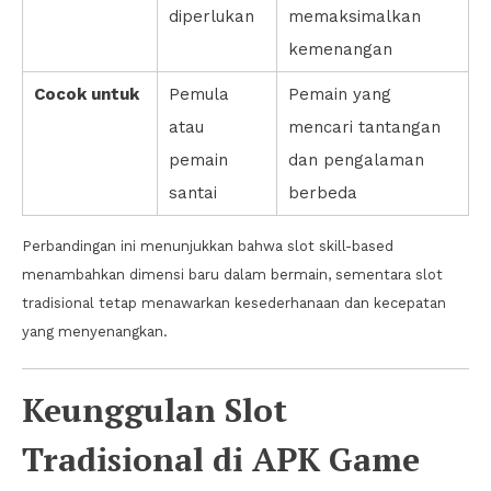
diperlukan
memaksimalkan
kemenangan
Cocok untuk
Pemula
Pemain yang
atau
mencari tantangan
pemain
dan pengalaman
santai
berbeda
Perbandingan ini menunjukkan bahwa slot skill-based
menambahkan dimensi baru dalam bermain, sementara slot
tradisional tetap menawarkan kesederhanaan dan kecepatan
yang menyenangkan.
Keunggulan Slot
Tradisional di APK Game