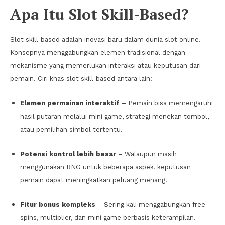
Apa Itu Slot Skill-Based?
Slot skill-based adalah inovasi baru dalam dunia slot online.
Konsepnya menggabungkan elemen tradisional dengan
mekanisme yang memerlukan interaksi atau keputusan dari
pemain. Ciri khas slot skill-based antara lain:
Elemen permainan interaktif
– Pemain bisa memengaruhi
hasil putaran melalui mini game, strategi menekan tombol,
atau pemilihan simbol tertentu.
Potensi kontrol lebih besar
– Walaupun masih
menggunakan RNG untuk beberapa aspek, keputusan
pemain dapat meningkatkan peluang menang.
Fitur bonus kompleks
– Sering kali menggabungkan free
spins, multiplier, dan mini game berbasis keterampilan.