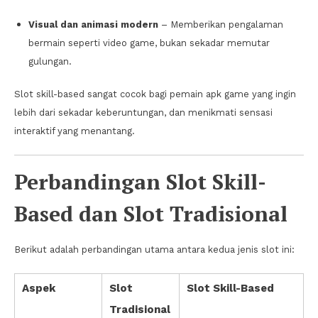
Visual dan animasi modern
– Memberikan pengalaman
bermain seperti video game, bukan sekadar memutar
gulungan.
Slot skill-based sangat cocok bagi pemain apk game yang ingin
lebih dari sekadar keberuntungan, dan menikmati sensasi
interaktif yang menantang.
Perbandingan Slot Skill-
Based dan Slot Tradisional
Berikut adalah perbandingan utama antara kedua jenis slot ini:
Aspek
Slot
Slot Skill-Based
Tradisional