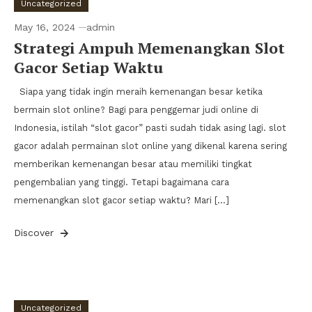
Uncategorized
May 16, 2024
admin
Strategi Ampuh Memenangkan Slot
Gacor Setiap Waktu
Siapa yang tidak ingin meraih kemenangan besar ketika
bermain slot online? Bagi para penggemar judi online di
Indonesia, istilah “slot gacor” pasti sudah tidak asing lagi. slot
gacor adalah permainan slot online yang dikenal karena sering
memberikan kemenangan besar atau memiliki tingkat
pengembalian yang tinggi. Tetapi bagaimana cara
memenangkan slot gacor setiap waktu? Mari […]
Discover
Uncategorized