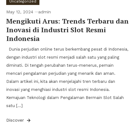
Uncategorized
May 12, 2024
admin
Mengikuti Arus: Trends Terbaru dan
Inovasi di Industri Slot Resmi
Indonesia
Dunia perjudian online terus berkembang pesat di Indonesia,
dengan industri slot resmi menjadi salah satu yang paling
diminati. Di tengah perubahan terus-menerus, pemain
mencari pengalaman perjudian yang menarik dan aman.
Dalam artikel ini, kita akan menjelajahi tren terbaru dan
inovasi yang menghiasi industri slot resmi Indonesia.
Kemajuan Teknologi dalam Pengalaman Bermain Slot Salah
satu […]
Discover