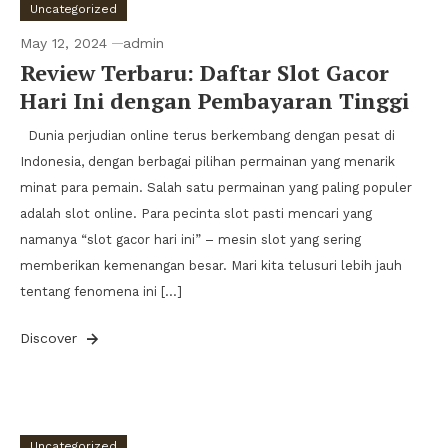
Uncategorized
May 12, 2024
admin
Review Terbaru: Daftar Slot Gacor
Hari Ini dengan Pembayaran Tinggi
Dunia perjudian online terus berkembang dengan pesat di
Indonesia, dengan berbagai pilihan permainan yang menarik
minat para pemain. Salah satu permainan yang paling populer
adalah slot online. Para pecinta slot pasti mencari yang
namanya “slot gacor hari ini” – mesin slot yang sering
memberikan kemenangan besar. Mari kita telusuri lebih jauh
tentang fenomena ini […]
Discover
Uncategorized