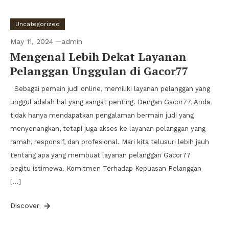
Uncategorized
May 11, 2024
admin
Mengenal Lebih Dekat Layanan
Pelanggan Unggulan di Gacor77
Sebagai pemain judi online, memiliki layanan pelanggan yang
unggul adalah hal yang sangat penting. Dengan Gacor77, Anda
tidak hanya mendapatkan pengalaman bermain judi yang
menyenangkan, tetapi juga akses ke layanan pelanggan yang
ramah, responsif, dan profesional. Mari kita telusuri lebih jauh
tentang apa yang membuat layanan pelanggan Gacor77
begitu istimewa. Komitmen Terhadap Kepuasan Pelanggan
[…]
Discover