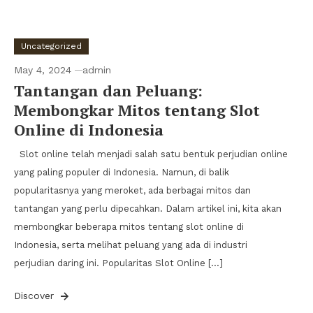
Uncategorized
May 4, 2024
admin
Tantangan dan Peluang:
Membongkar Mitos tentang Slot
Online di Indonesia
Slot online telah menjadi salah satu bentuk perjudian online
yang paling populer di Indonesia. Namun, di balik
popularitasnya yang meroket, ada berbagai mitos dan
tantangan yang perlu dipecahkan. Dalam artikel ini, kita akan
membongkar beberapa mitos tentang slot online di
Indonesia, serta melihat peluang yang ada di industri
perjudian daring ini. Popularitas Slot Online […]
Discover