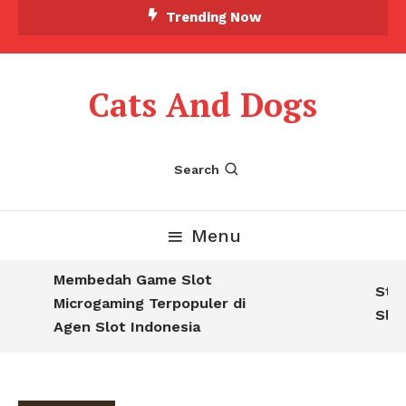
Skip
Trending Now
To
Content
Cats And Dogs
Search
Menu
Membedah Game Slot
Stra
Microgaming Terpopuler di
Slot
Agen Slot Indonesia