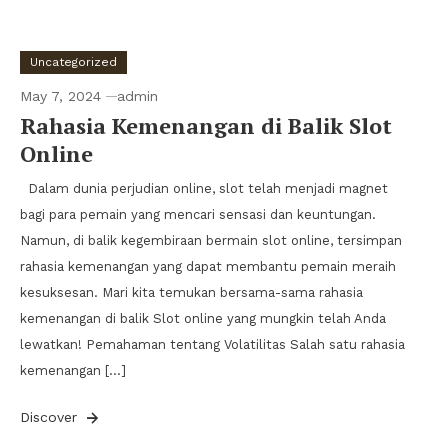
Uncategorized
May 7, 2024
admin
Rahasia Kemenangan di Balik Slot
Online
Dalam dunia perjudian online, slot telah menjadi magnet
bagi para pemain yang mencari sensasi dan keuntungan.
Namun, di balik kegembiraan bermain slot online, tersimpan
rahasia kemenangan yang dapat membantu pemain meraih
kesuksesan. Mari kita temukan bersama-sama rahasia
kemenangan di balik Slot online yang mungkin telah Anda
lewatkan! Pemahaman tentang Volatilitas Salah satu rahasia
kemenangan […]
Discover