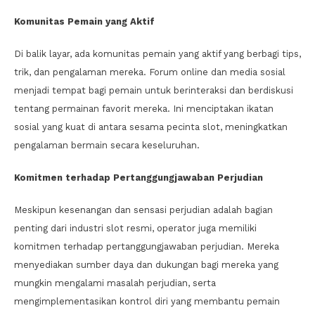
Komunitas Pemain yang Aktif
Di balik layar, ada komunitas pemain yang aktif yang berbagi tips,
trik, dan pengalaman mereka. Forum online dan media sosial
menjadi tempat bagi pemain untuk berinteraksi dan berdiskusi
tentang permainan favorit mereka. Ini menciptakan ikatan
sosial yang kuat di antara sesama pecinta slot, meningkatkan
pengalaman bermain secara keseluruhan.
Komitmen terhadap Pertanggungjawaban Perjudian
Meskipun kesenangan dan sensasi perjudian adalah bagian
penting dari industri slot resmi, operator juga memiliki
komitmen terhadap pertanggungjawaban perjudian. Mereka
menyediakan sumber daya dan dukungan bagi mereka yang
mungkin mengalami masalah perjudian, serta
mengimplementasikan kontrol diri yang membantu pemain