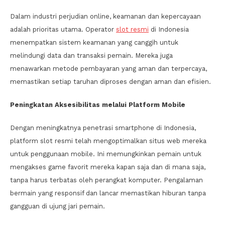
Dalam industri perjudian online, keamanan dan kepercayaan
adalah prioritas utama. Operator
slot resmi
di Indonesia
menempatkan sistem keamanan yang canggih untuk
melindungi data dan transaksi pemain. Mereka juga
menawarkan metode pembayaran yang aman dan terpercaya,
memastikan setiap taruhan diproses dengan aman dan efisien.
Peningkatan Aksesibilitas melalui Platform Mobile
Dengan meningkatnya penetrasi smartphone di Indonesia,
platform slot resmi telah mengoptimalkan situs web mereka
untuk penggunaan mobile. Ini memungkinkan pemain untuk
mengakses game favorit mereka kapan saja dan di mana saja,
tanpa harus terbatas oleh perangkat komputer. Pengalaman
bermain yang responsif dan lancar memastikan hiburan tanpa
gangguan di ujung jari pemain.