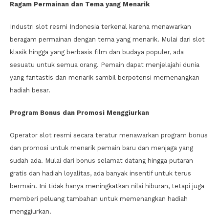
Ragam Permainan dan Tema yang Menarik
Industri slot resmi Indonesia terkenal karena menawarkan
beragam permainan dengan tema yang menarik. Mulai dari slot
klasik hingga yang berbasis film dan budaya populer, ada
sesuatu untuk semua orang. Pemain dapat menjelajahi dunia
yang fantastis dan menarik sambil berpotensi memenangkan
hadiah besar.
Program Bonus dan Promosi Menggiurkan
Operator slot resmi secara teratur menawarkan program bonus
dan promosi untuk menarik pemain baru dan menjaga yang
sudah ada. Mulai dari bonus selamat datang hingga putaran
gratis dan hadiah loyalitas, ada banyak insentif untuk terus
bermain. Ini tidak hanya meningkatkan nilai hiburan, tetapi juga
memberi peluang tambahan untuk memenangkan hadiah
menggiurkan.