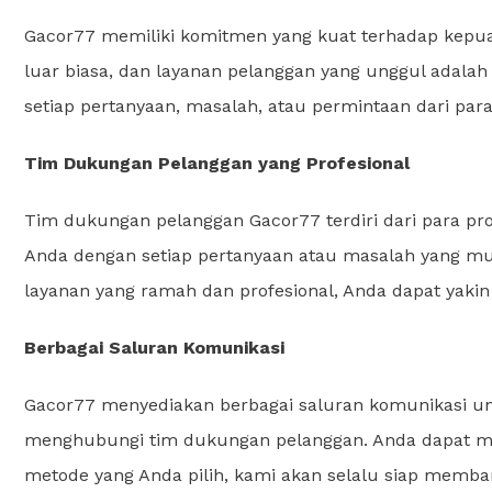
Gacor77 memiliki komitmen yang kuat terhadap kepua
luar biasa, dan layanan pelanggan yang unggul adala
setiap pertanyaan, masalah, atau permintaan dari para
Tim Dukungan Pelanggan yang Profesional
Tim dukungan pelanggan Gacor77 terdiri dari para pr
Anda dengan setiap pertanyaan atau masalah yang mung
layanan yang ramah dan profesional, Anda dapat yak
Berbagai Saluran Komunikasi
Gacor77 menyediakan berbagai saluran komunikasi un
menghubungi tim dukungan pelanggan. Anda dapat meng
metode yang Anda pilih, kami akan selalu siap memba