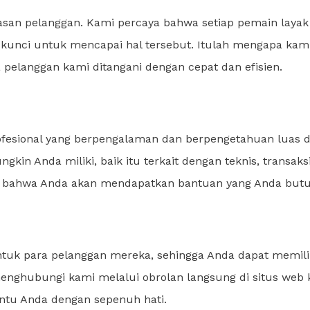
san pelanggan. Kami percaya bahwa setiap pemain laya
h kunci untuk mencapai hal tersebut. Itulah mengapa ka
 pelanggan kami ditangani dengan cepat dan efisien.
ofesional yang berpengalaman dan berpengetahuan luas d
kin Anda miliki, baik itu terkait dengan teknis, transak
in bahwa Anda akan mendapatkan bantuan yang Anda butuh
tuk para pelanggan mereka, sehingga Anda dapat memili
hubungi kami melalui obrolan langsung di situs web ka
ntu Anda dengan sepenuh hati.