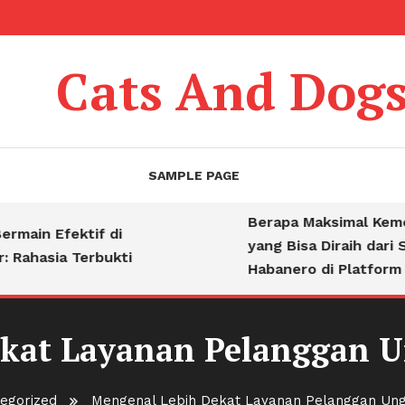
Cats And Dog
SAMPLE PAGE
Berapa Maksimal Keme
rmain Efektif di
yang Bisa Diraih dari Sl
 Rahasia Terbukti
Habanero di Platform S
kat Layanan Pelanggan U
egorized
Mengenal Lebih Dekat Layanan Pelanggan Ung