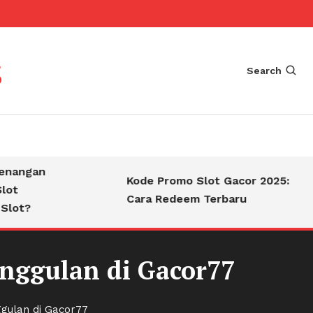
s
Search
nangan
Kode Promo Slot Gacor 2025:
ot
Cara Redeem Terbaru
lot?
nggulan di Gacor77
gulan di Gacor77