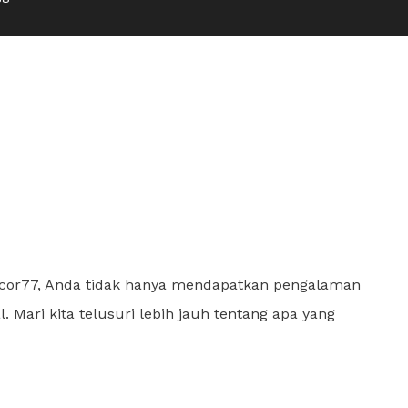
cor77
 Gacor77, Anda tidak hanya mendapatkan pengalaman
 Mari kita telusuri lebih jauh tentang apa yang