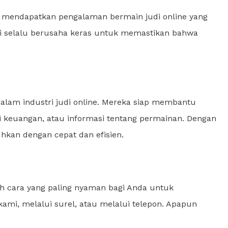
k mendapatkan pengalaman bermain judi online yang
mi selalu berusaha keras untuk memastikan bahwa
alam industri judi online. Mereka siap membantu
si keuangan, atau informasi tentang permainan. Dengan
kan dengan cepat dan efisien.
h cara yang paling nyaman bagi Anda untuk
mi, melalui surel, atau melalui telepon. Apapun