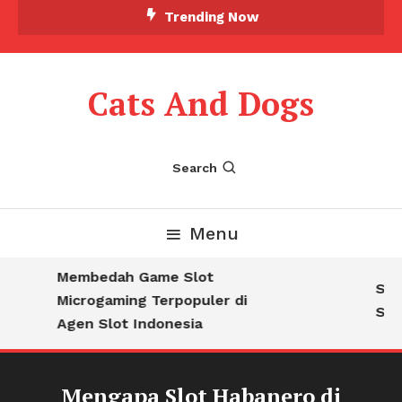
Skip
Trending Now
To
Content
Cats And Dogs
Search
Menu
Membedah Game Slot
Stra
Microgaming Terpopuler di
Slot
Agen Slot Indonesia
Mengapa Slot Habanero di