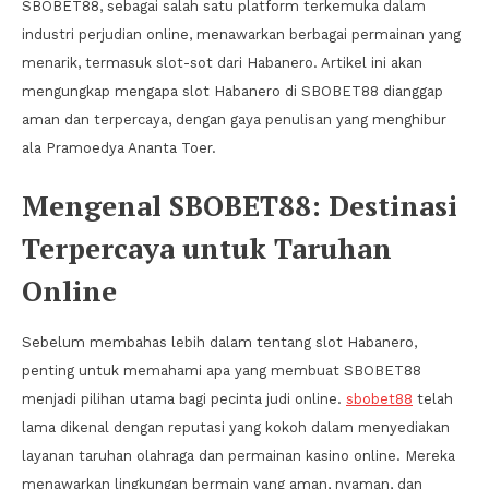
SBOBET88, sebagai salah satu platform terkemuka dalam
industri perjudian online, menawarkan berbagai permainan yang
menarik, termasuk slot-sot dari Habanero. Artikel ini akan
mengungkap mengapa slot Habanero di SBOBET88 dianggap
aman dan terpercaya, dengan gaya penulisan yang menghibur
ala Pramoedya Ananta Toer.
Mengenal SBOBET88: Destinasi
Terpercaya untuk Taruhan
Online
Sebelum membahas lebih dalam tentang slot Habanero,
penting untuk memahami apa yang membuat SBOBET88
menjadi pilihan utama bagi pecinta judi online.
sbobet88
telah
lama dikenal dengan reputasi yang kokoh dalam menyediakan
layanan taruhan olahraga dan permainan kasino online. Mereka
menawarkan lingkungan bermain yang aman, nyaman, dan