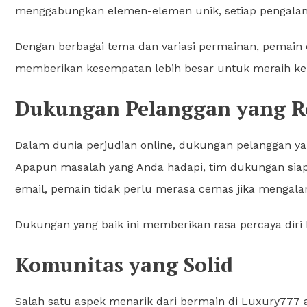
menggabungkan elemen-elemen unik, setiap pengalam
Dengan berbagai tema dan variasi permainan, pemain d
memberikan kesempatan lebih besar untuk meraih ke
Dukungan Pelanggan yang R
Dalam dunia perjudian online, dukungan pelanggan yan
Apapun masalah yang Anda hadapi, tim dukungan siap
email, pemain tidak perlu merasa cemas jika mengala
Dukungan yang baik ini memberikan rasa percaya diri
Komunitas yang Solid
Salah satu aspek menarik dari bermain di Luxury77