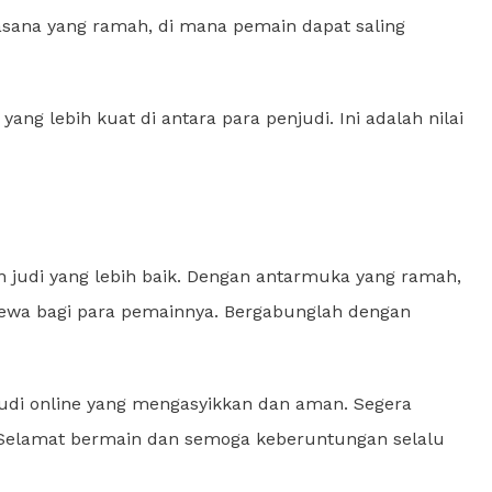
sana yang ramah, di mana pemain dapat saling
ang lebih kuat di antara para penjudi. Ini adalah nilai
 judi yang lebih baik. Dengan antarmuka yang ramah,
mewa bagi para pemainnya. Bergabunglah dengan
judi online yang mengasyikkan dan aman. Segera
. Selamat bermain dan semoga keberuntungan selalu