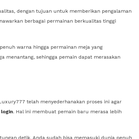
 kualitas, dengan tujuan untuk memberikan pengalaman
awarkan berbagai permainan berkualitas tinggi
g penuh warna hingga permainan meja yang
uga menantang, sehingga pemain dapat merasakan
 Luxury777 telah menyederhanakan proses ini agar
login
. Hal ini membuat pemain baru merasa lebih
tungan detik, Anda sudah bisa memasuki dunia penuh