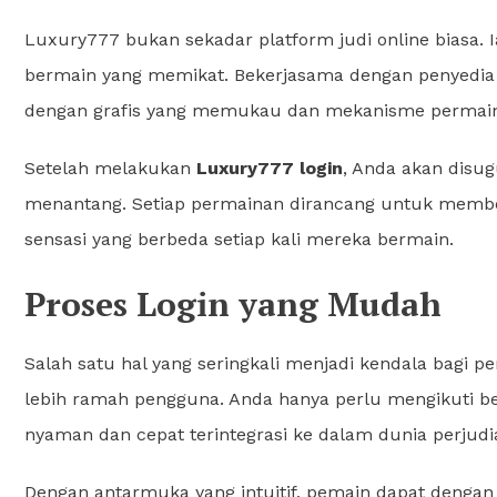
Luxury777 bukan sekadar platform judi online biasa.
bermain yang memikat. Bekerjasama dengan penyedia 
dengan grafis yang memukau dan mekanisme permain
Setelah melakukan
Luxury777 login
, Anda akan disu
menantang. Setiap permainan dirancang untuk membe
sensasi yang berbeda setiap kali mereka bermain.
Proses Login yang Mudah
Salah satu hal yang seringkali menjadi kendala bagi 
lebih ramah pengguna. Anda hanya perlu mengikuti 
nyaman dan cepat terintegrasi ke dalam dunia perjudia
Dengan antarmuka yang intuitif, pemain dapat deng