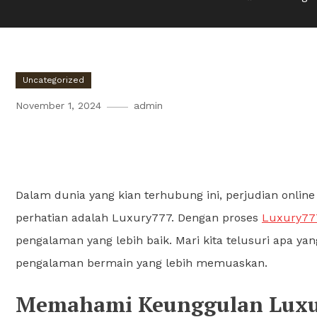
Uncategorized
November 1, 2024
admin
Luxury777 Login: Cara untuk
Dalam dunia yang kian terhubung ini, perjudian online
perhatian adalah Luxury777. Dengan proses
Luxury777
pengalaman yang lebih baik. Mari kita telusuri apa y
pengalaman bermain yang lebih memuaskan.
Memahami Keunggulan Luxu