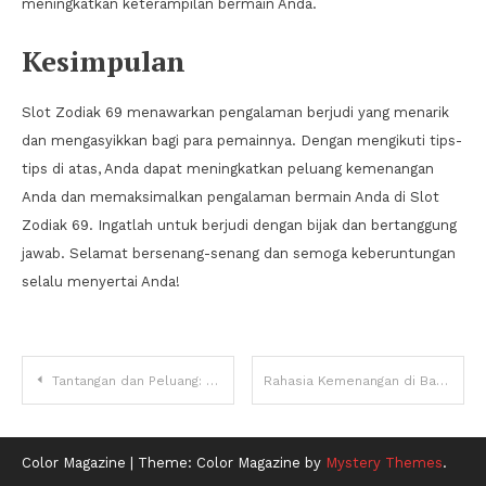
meningkatkan keterampilan bermain Anda.
Kesimpulan
Slot Zodiak 69 menawarkan pengalaman berjudi yang menarik
dan mengasyikkan bagi para pemainnya. Dengan mengikuti tips-
tips di atas, Anda dapat meningkatkan peluang kemenangan
Anda dan memaksimalkan pengalaman bermain Anda di Slot
Zodiak 69. Ingatlah untuk berjudi dengan bijak dan bertanggung
jawab. Selamat bersenang-senang dan semoga keberuntungan
selalu menyertai Anda!
Post
Tantangan dan Peluang: Membongkar Mitos tentang Slot Online di Indonesia
Rahasia Kemenangan di Balik Slot Online
navigation
Color Magazine
|
Theme: Color Magazine by
Mystery Themes
.