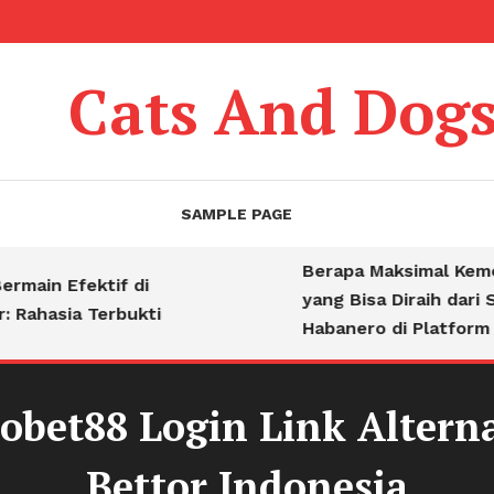
Cats And Dog
SAMPLE PAGE
Berapa Maksimal Keme
main Efektif di
yang Bisa Diraih dari Sl
Rahasia Terbukti
Habanero di Platform S
obet88 Login Link Alterna
Bettor Indonesia