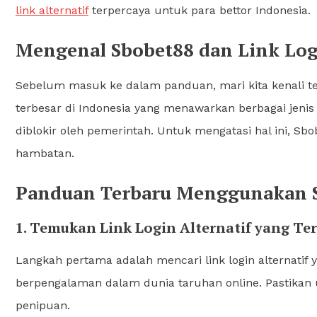
link alternatif
terpercaya untuk para bettor Indonesia.
Mengenal Sbobet88 dan Link Logi
Sebelum masuk ke dalam panduan, mari kita kenali ter
terbesar di Indonesia yang menawarkan berbagai jenis
diblokir oleh pemerintah. Untuk mengatasi hal ini, Sb
hambatan.
Panduan Terbaru Menggunakan Sb
1. Temukan Link Login Alternatif yang Te
Langkah pertama adalah mencari link login alternatif
berpengalaman dalam dunia taruhan online. Pastikan un
penipuan.