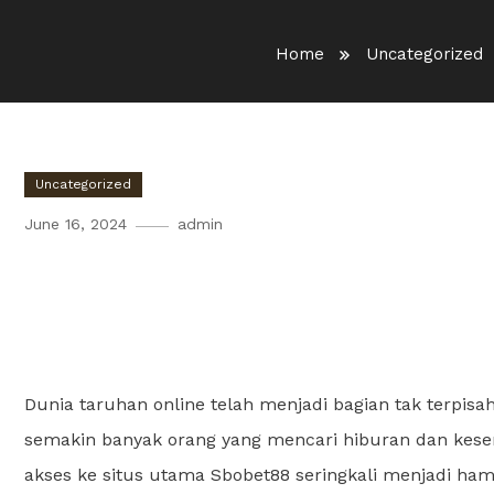
Home
Uncategorized
Uncategorized
June 16, 2024
admin
Panduan Terbaru: Sbobet88 L
Dunia taruhan online telah menjadi bagian tak terpis
semakin banyak orang yang mencari hiburan dan kesen
akses ke situs utama Sbobet88 seringkali menjadi ha