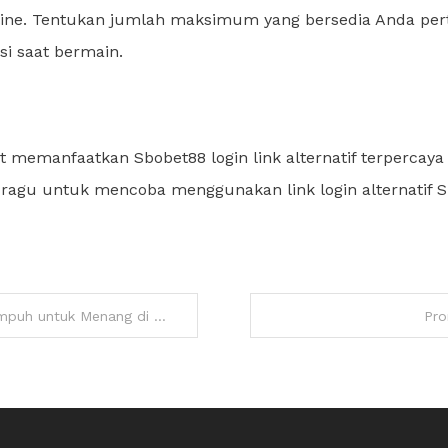
line. Tentukan jumlah maksimum yang bersedia Anda pert
si saat bermain.
 memanfaatkan Sbobet88 login link alternatif terpercay
 ragu untuk mencoba menggunakan link login alternatif 
 Menang di Setiap Putaran
Pro