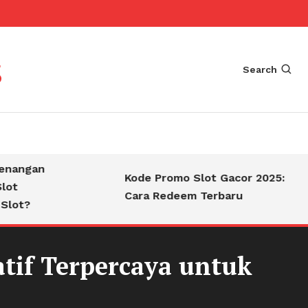
s
Search
nangan
Kode Promo Slot Gacor 2025:
ot
Cara Redeem Terbaru
lot?
tif Terpercaya untuk