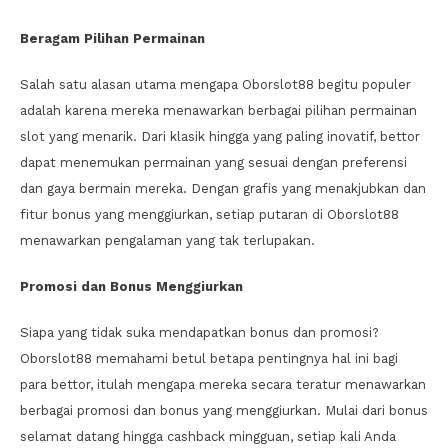
Beragam Pilihan Permainan
Salah satu alasan utama mengapa Oborslot88 begitu populer
adalah karena mereka menawarkan berbagai pilihan permainan
slot yang menarik. Dari klasik hingga yang paling inovatif, bettor
dapat menemukan permainan yang sesuai dengan preferensi
dan gaya bermain mereka. Dengan grafis yang menakjubkan dan
fitur bonus yang menggiurkan, setiap putaran di Oborslot88
menawarkan pengalaman yang tak terlupakan.
Promosi dan Bonus Menggiurkan
Siapa yang tidak suka mendapatkan bonus dan promosi?
Oborslot88 memahami betul betapa pentingnya hal ini bagi
para bettor, itulah mengapa mereka secara teratur menawarkan
berbagai promosi dan bonus yang menggiurkan. Mulai dari bonus
selamat datang hingga cashback mingguan, setiap kali Anda