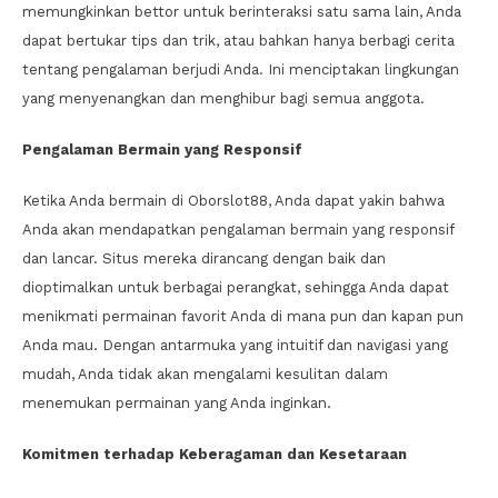
memungkinkan bettor untuk berinteraksi satu sama lain, Anda
dapat bertukar tips dan trik, atau bahkan hanya berbagi cerita
tentang pengalaman berjudi Anda. Ini menciptakan lingkungan
yang menyenangkan dan menghibur bagi semua anggota.
Pengalaman Bermain yang Responsif
Ketika Anda bermain di Oborslot88, Anda dapat yakin bahwa
Anda akan mendapatkan pengalaman bermain yang responsif
dan lancar. Situs mereka dirancang dengan baik dan
dioptimalkan untuk berbagai perangkat, sehingga Anda dapat
menikmati permainan favorit Anda di mana pun dan kapan pun
Anda mau. Dengan antarmuka yang intuitif dan navigasi yang
mudah, Anda tidak akan mengalami kesulitan dalam
menemukan permainan yang Anda inginkan.
Komitmen terhadap Keberagaman dan Kesetaraan