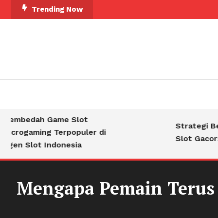
Skip
Trending Now
To
Content
mbedah Game Slot
Strategi Berma
crogaming Terpopuler di
Slot Gacor: R
en Slot Indonesia
Mengapa Pemain Terus 