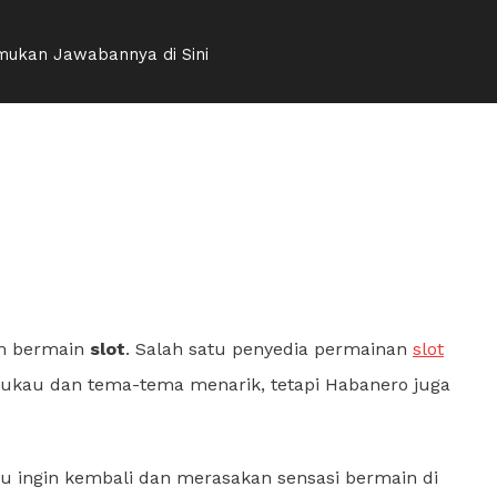
ukan Jawabannya di Sini
 Jawabannya di Sini
am bermain
slot
. Salah satu penyedia permainan
slot
emukau dan tema-tema menarik, tetapi Habanero juga
u ingin kembali dan merasakan sensasi bermain di