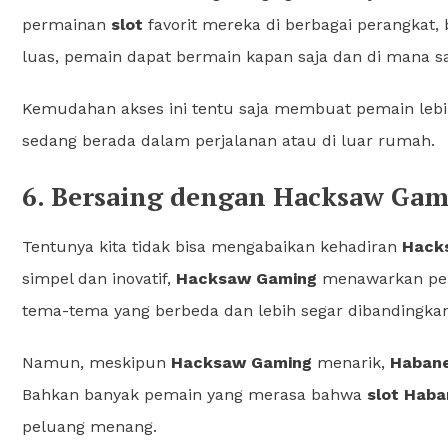
permainan
slot
favorit mereka di berbagai perangkat,
luas, pemain dapat bermain kapan saja dan di mana s
Kemudahan akses ini tentu saja membuat pemain lebi
sedang berada dalam perjalanan atau di luar rumah.
6.
Bersaing dengan Hacksaw Gami
Tentunya kita tidak bisa mengabaikan kehadiran
Hack
simpel dan inovatif,
Hacksaw Gaming
menawarkan pe
tema-tema yang berbeda dan lebih segar dibandingkan
Namun, meskipun
Hacksaw Gaming
menarik,
Haban
Bahkan banyak pemain yang merasa bahwa
slot Haba
peluang menang.