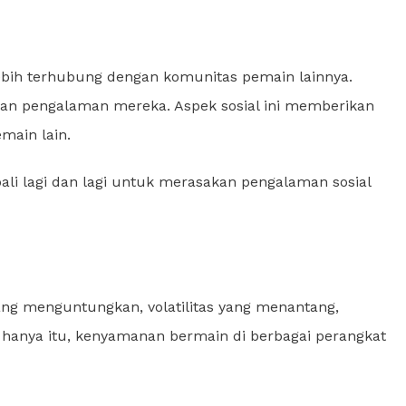
bih terhubung dengan komunitas pemain lainnya.
 dan pengalaman mereka. Aspek sosial ini memberikan
main lain.
ali lagi dan lagi untuk merasakan pengalaman sosial
yang menguntungkan, volatilitas yang menantang,
anya itu, kenyamanan bermain di berbagai perangkat