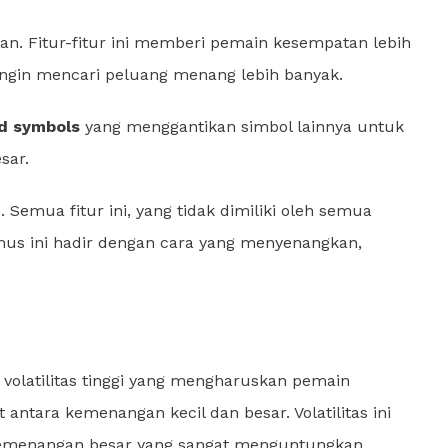
an. Fitur-fitur ini memberi pemain kesempatan lebih
ngin mencari peluang menang lebih banyak.
ld symbols
yang menggantikan simbol lainnya untuk
sar.
. Semua fitur ini, yang tidak dimiliki oleh semua
onus ini hadir dengan cara yang menyenangkan,
volatilitas tinggi yang mengharuskan pemain
tara kemenangan kecil dan besar. Volatilitas ini
emenangan besar yang sangat menguntungkan.