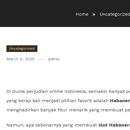
Home
Uncategorize
Uncategorized
March 6, 2025
admin
Mengapa Pemain Terus Kemba
Di dunia perjudian online Indonesia, semakin bany
yang kerap kali menjadi pilihan favorit adalah
Habane
menghadirkan banyak fitur menarik yang membuat pem
Namun, apa sebenarnya yang membuat
slot Habaner