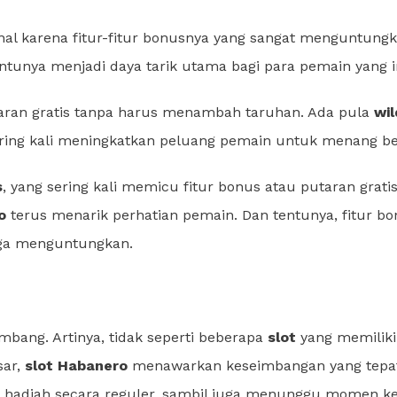
nal karena fitur-fitur bonusnya yang sangat menguntungk
tunya menjadi daya tarik utama bagi para pemain yang i
aran gratis tanpa harus menambah taruhan. Ada pula
wi
ring kali meningkatkan peluang pemain untuk menang be
s
, yang sering kali memicu fitur bonus atau putaran gratis
o
terus menarik perhatian pemain. Dan tentunya, fitur b
uga menguntungkan.
imbang. Artinya, tidak seperti beberapa
slot
yang memiliki 
sar,
slot Habanero
menawarkan keseimbangan yang tepat an
adiah secara reguler, sambil juga menunggu momen k