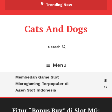
Skip
Trending Now
To
Content
Cats And Dogs
Search
Menu
Membedah Game Slot
Stra
Microgaming Terpopuler di
Slot
Agen Slot Indonesia
Fitur “Bonus Buy” di Slot MG: