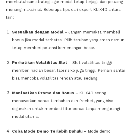
membutuhkan strategi agar modal tetap terjaga dan peluang
menang maksimal. Beberapa tips dari expert KLIX4D antara
lain:
Sesuaikan dengan Modal
– Jangan memaksa membeli
bonus jika modal terbatas. Pilih taruhan yang aman namun
tetap memberi potensi kemenangan besar.
Perhatikan Volatilitas Slot
– Slot volatilitas tinggi
memberi hadiah besar, tapi risiko juga tinggi. Pemain santai
bisa mencoba volatilitas rendah atau sedang.
Manfaatkan Promo dan Bonus
– KLIX4D sering
menawarkan bonus tambahan dan freebet, yang bisa
digunakan untuk membeli fitur bonus tanpa mengurangi
modal utama.
Coba Mode Demo Terlebih Dahulu
– Mode demo