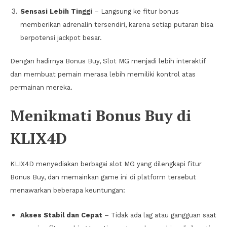
Sensasi Lebih Tinggi
– Langsung ke fitur bonus
memberikan adrenalin tersendiri, karena setiap putaran bisa
berpotensi jackpot besar.
Dengan hadirnya Bonus Buy, Slot MG menjadi lebih interaktif
dan membuat pemain merasa lebih memiliki kontrol atas
permainan mereka.
Menikmati Bonus Buy di
KLIX4D
KLIX4D menyediakan berbagai slot MG yang dilengkapi fitur
Bonus Buy, dan memainkan game ini di platform tersebut
menawarkan beberapa keuntungan:
Akses Stabil dan Cepat
– Tidak ada lag atau gangguan saat