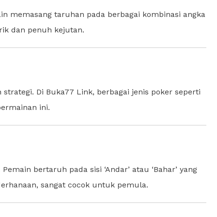
pemain memasang taruhan pada berbagai kombinasi angka
ik dan penuh kejutan.
tegi. Di Buka77 Link, berbagai jenis poker seperti
ermainan ini.
emain bertaruh pada sisi ‘Andar’ atau ‘Bahar’ yang
derhanaan, sangat cocok untuk pemula.