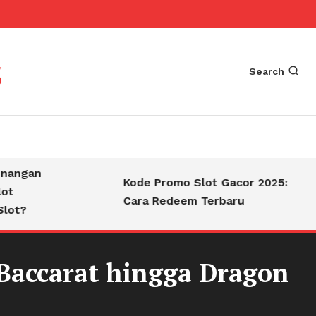
s
Search
ngan
Kode Promo Slot Gacor 2025:
Cara Redeem Terbaru
?
 Baccarat hingga Dragon