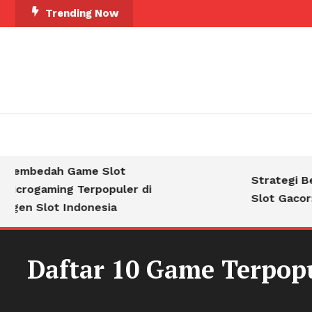
Skip
Trending Now
To
Content
mbedah Game Slot
Strategi Berma
crogaming Terpopuler di
Slot Gacor: Ra
en Slot Indonesia
Daftar 10 Game Terpopu