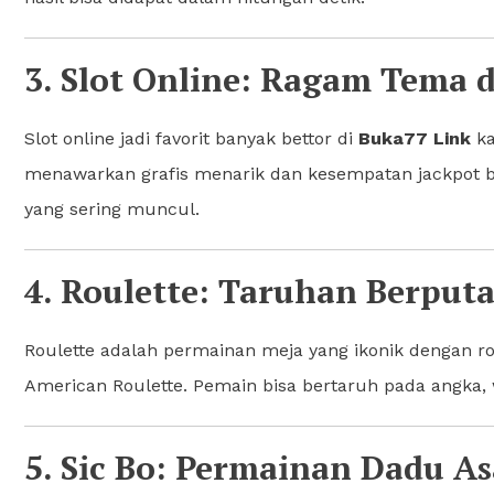
3. Slot Online: Ragam Tema
Slot online jadi favorit banyak bettor di
Buka77 Link
ka
menawarkan grafis menarik dan kesempatan jackpot be
yang sering muncul.
4. Roulette: Taruhan Berputa
Roulette adalah permainan meja yang ikonik dengan rod
American Roulette. Pemain bisa bertaruh pada angka, 
5. Sic Bo: Permainan Dadu A