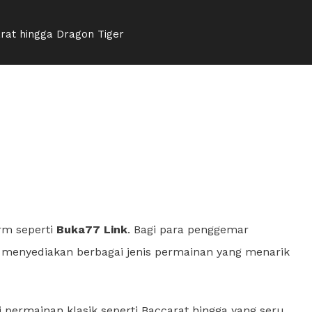
arat hingga Dragon Tiger
hingga Dragon Tiger
rm seperti
Buka77 Link
. Bagi para penggemar
menyediakan berbagai jenis permainan yang menarik
i permainan klasik seperti Baccarat hingga yang seru