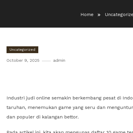
Home
Uncategoriz
Uncategorized
October 9, 2025
admin
Daftar 10 Game Terpopuler d
Industri judi online semakin berkembang pesat di In
taruhan, menemukan game yang seru dan menguntung
dan populer di kalangan bettor.
Pada artikel ini, kita akan mengupas daftar 10 game t