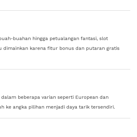
 buah-buahan hingga petualangan fantasi, slot
 dimainkan karena fitur bonus dan putaran gratis
ir dalam beberapa varian seperti European dan
ke angka pilihan menjadi daya tarik tersendiri.