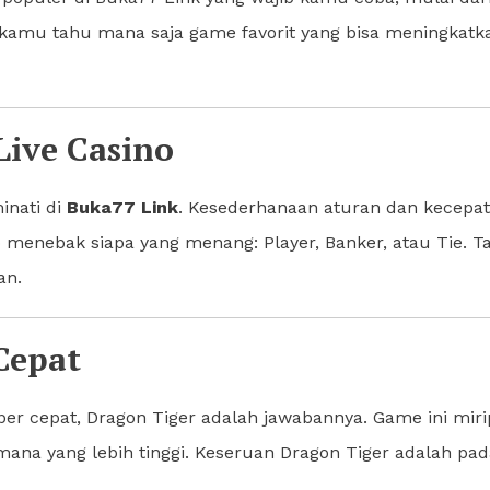
ar kamu tahu mana saja game favorit yang bisa meningka
Live Casino
inati di
Buka77 Link
. Kesederhanaan aturan dan kecep
menebak siapa yang menang: Player, Banker, atau Tie. T
an.
Cepat
er cepat, Dragon Tiger adalah jawabannya. Game ini mir
 mana yang lebih tinggi. Keseruan Dragon Tiger adalah 