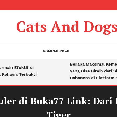
Cats And Dog
SAMPLE PAGE
Berapa Maksimal Kemena
in Efektif di
yang Bisa Diraih dari Slot
hasia Terbukti
Habanero di Platform Slot
ler di Buka77 Link: Dari
Tiger