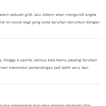
alam sebuah grid, lalu sistem akan mengundi angka
me ini cocok bagi yang suka taruhan beruntun dengan
is, hingga e-sports, semua bisa kamu pasang taruhan
aman menonton pertandingan jadi lebih seru dan
ncoba menembak ikan-ikan dengan berbagai nilai