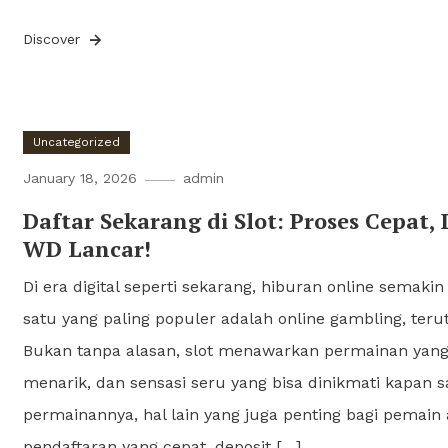
Discover
Uncategorized
January 18, 2026
admin
Daftar Sekarang di Slot: Proses Cepat,
WD Lancar!
Di era digital seperti sekarang, hiburan online semaki
satu yang paling populer adalah online gambling, ter
Bukan tanpa alasan, slot menawarkan permainan yang
menarik, dan sensasi seru yang bisa dinikmati kapan s
permainannya, hal lain yang juga penting bagi pemain
pendaftaran yang cepat, deposit […]