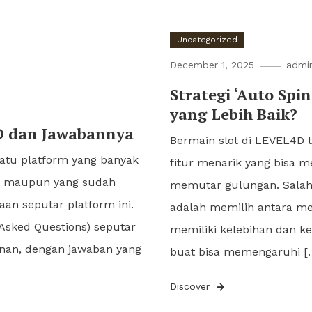
Uncategorized
December 1, 2025
admi
Strategi ‘Auto Spi
yang Lebih Baik?
D dan Jawabannya
Bermain slot di LEVEL4D 
satu platform yang banyak
fitur menarik yang bisa 
ru maupun yang sudah
memutar gulungan. Salah 
an seputar platform ini.
adalah memilih antara me
 Asked Questions) seputar
memiliki kelebihan dan k
anan, dengan jawaban yang
buat bisa memengaruhi [
Discover