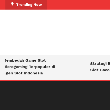
Skip
Trending Now
To
Content
embedah Game Slot
Strategi Ber
icrogaming Terpopuler di
Slot Gacor: 
gen Slot Indonesia