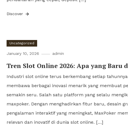
Discover
Uncategorized
January 10, 2026
admin
Tren Slot Online 2026: Apa yang Baru 
Industri slot online terus berkembang setiap tahunny
membawa berbagai inovasi menarik yang membuat p
semakin seru. Salah satu platform yang selalu mengik
maxpoker. Dengan menghadirkan fitur baru, desain gra
pengalaman interaktif yang meningkat, MaxPoker memb
relevan dan inovatif di dunia slot online. […]