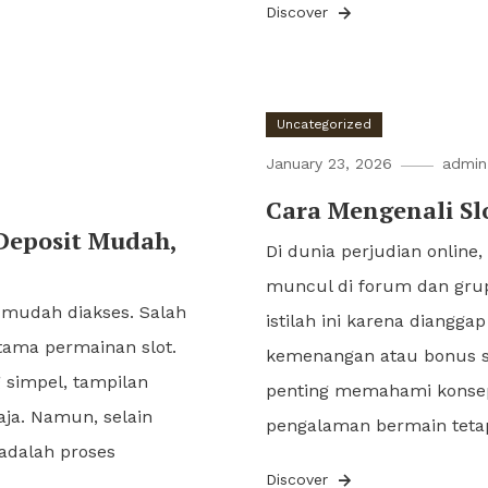
Discover
Uncategorized
January 23, 2026
admin
Cara Mengenali Sl
 Deposit Mudah,
Di dunia perjudian online,
muncul di forum dan gru
n mudah diakses. Salah
istilah ini karena diang
utama permainan slot.
kemenangan atau bonus se
 simpel, tampilan
penting memahami konsep 
aja. Namun, selain
pengalaman bermain tetap
 adalah proses
Discover