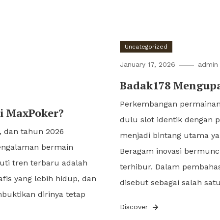
Uncategorized
January 17, 2026
admin
Badak178 Mengupas
Perkembangan permainan sl
di MaxPoker?
dulu slot identik dengan p
a, dan tahun 2026
menjadi bintang utama y
engalaman bermain
Beragam inovasi bermuncu
uti tren terbaru adalah
terhibur. Dalam pembahasa
fis yang lebih hidup, dan
disebut sebagai salah sat
uktikan dirinya tetap
Discover