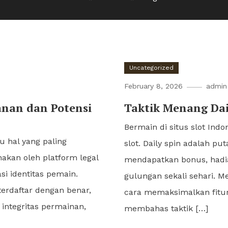
Uncategorized
February 8, 2026
admin
anan dan Potensi
Taktik Menang Dail
Bermain di situs slot Indo
u hal yang paling
slot. Daily spin adalah 
akan oleh platform legal
mendapatkan bonus, hadi
si identitas pemain.
gulungan sekali sehari. M
erdaftar dengan benar,
cara memaksimalkan fitur 
integritas permainan,
membahas taktik […]