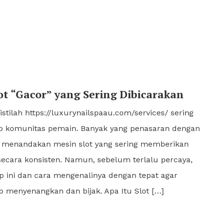
ot “Gacor” yang Sering Dibicarakan
 istilah https://luxurynailspaau.com/services/ sering
p komunitas pemain. Banyak yang penasaran dengan
gap menandakan mesin slot yang sering memberikan
cara konsisten. Namun, sebelum terlalu percaya,
ini dan cara mengenalinya dengan tepat agar
 menyenangkan dan bijak. Apa Itu Slot […]