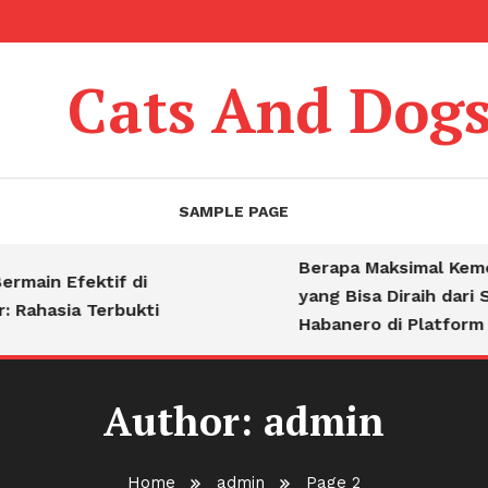
Cats And Dog
SAMPLE PAGE
Berapa Maksimal Kemen
main Efektif di
yang Bisa Diraih dari Slo
Rahasia Terbukti
Habanero di Platform Sl
Author:
admin
Home
admin
Page 2